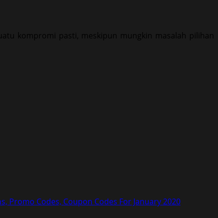
Suatu kompromi pasti, meskipun mungkin masalah pilihan
s, Promo Codes, Coupon Codes For January 2020