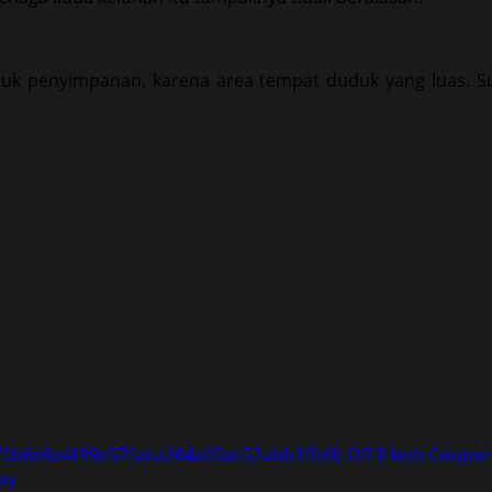
ntuk penyimpanan, karena area tempat duduk yang luas. 
0b6e6e4f99e57faea264a05ac52abb3ffe0} Off IHerb Coupon
lay