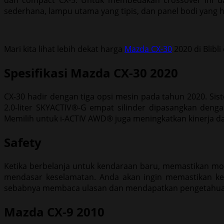
dan compact CX-5. Untuk membedakan crossover ini da
sederhana, lampu utama yang tipis, dan panel bodi yang h
Mari kita lihat lebih dekat harga
Mazda CX-30
2020 di Blibli
Spesifikasi Mazda CX-30 2020
CX-30 hadir dengan tiga opsi mesin pada tahun 2020. Si
2.0-liter SKYACTIV®-G empat silinder dipasangkan den
Memilih untuk i-ACTIV AWD® juga meningkatkan kinerja
Safety
Ketika berbelanja untuk kendaraan baru, memastikan mobi
mendasar keselamatan. Anda akan ingin memastikan ke
sebabnya membaca ulasan dan mendapatkan pengetahuan 
Mazda CX-9 2010