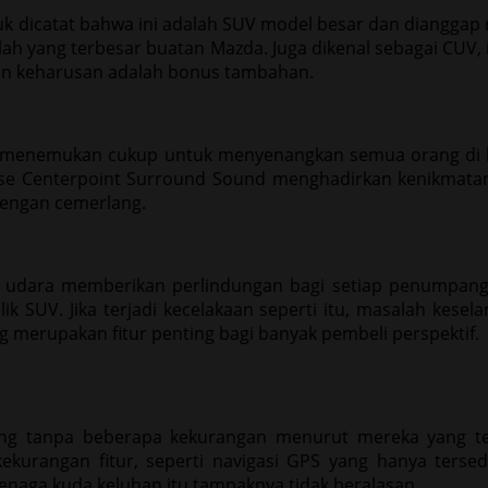
dicatat bahwa ini adalah SUV model besar dan dianggap m
lah yang terbesar buatan Mazda. Juga dikenal sebagai CUV,
an keharusan adalah bonus tambahan.
n menemukan cukup untuk menyenangkan semua orang di 
ose Centerpoint Surround Sound menghadirkan kenikmatan
dengan cemerlang.
 udara memberikan perlindungan bagi setiap penumpang
k SUV. Jika terjadi kecelakaan seperti itu, masalah kese
g merupakan fitur penting bagi banyak pembeli perspektif.
tang tanpa beberapa kekurangan menurut mereka yang te
kurangan fitur, seperti navigasi GPS yang hanya tersed
naga kuda keluhan itu tampaknya tidak beralasan.