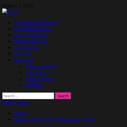
Skip
August 7, 2026
to
content
Primary
Automotive Industry
Menu
Automotive News
Auto Classifieds
Review New Car
Car Reports
Top Cars
About Us
Advertise Here
Contact Us
Privacy Policy
Sitemap
Search
for:
Watch Video
Home
Mazda CX-30 2020 VS Mazda CX-9 2010