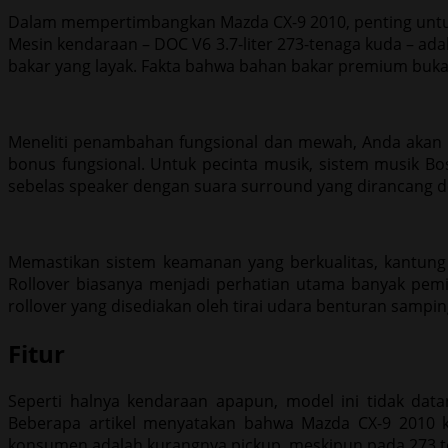
Dalam mempertimbangkan Mazda CX-9 2010, penting untuk 
Mesin kendaraan – DOC V6 3.7-liter 273-tenaga kuda – ada
bakar yang layak. Fakta bahwa bahan bakar premium buk
Meneliti penambahan fungsional dan mewah, Anda aka
bonus fungsional. Untuk pecinta musik, sistem musik B
sebelas speaker dengan suara surround yang dirancang 
Memastikan sistem keamanan yang berkualitas, kantung
Rollover biasanya menjadi perhatian utama banyak pemili
rollover yang disediakan oleh tirai udara benturan sampin
Fitur
Seperti halnya kendaraan apapun, model ini tidak da
Beberapa artikel menyatakan bahwa Mazda CX-9 2010 ke
konsumen adalah kurangnya pickup, meskipun pada 273 te