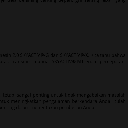
ndela belakang canting depan, gril sarang lebah yang
 mesin 2.0 SKYACTIV®-G dan SKYACTIV®-X. Kita tahu bahwa
n atau transmisi manual SKYACTIV®-MT enam percepatan.
s, tetapi sangat penting untuk tidak mengabaikan masalah
ntuk meningkatkan pengalaman berkendara Anda. Itulah
penting dalam menentukan pembelian Anda.