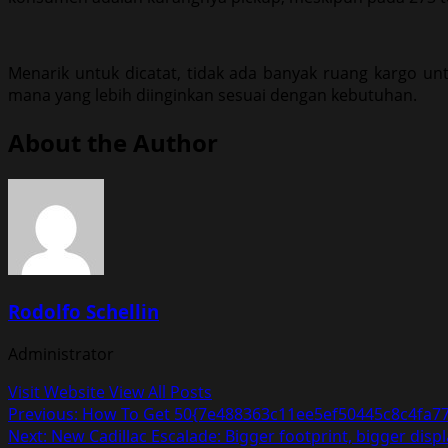
Menarik untuk dicatat, tidak ada banyak ruang kargo u
mana yang lebih diinginkan sesuai dengan kebutuhan.
About the Author
Rodolfo Schellin
Administrator
Visit Website
View All Posts
Post
Previous:
How To Get 50{7e488363c11ee5ef50445c8c4fa77
Next:
New Cadillac Escalade: Bigger footprint, bigger disp