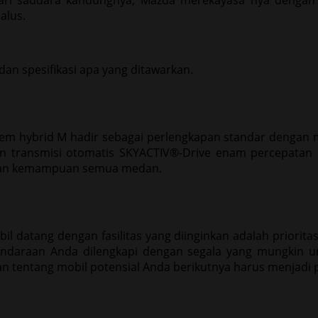
ri saudara kandungnya, Mazda merekayasa nya dengan je
alus.
 dan spesifikasi apa yang ditawarkan.
stem hybrid M hadir sebagai perlengkapan standar dengan
gan transmisi otomatis SKYACTIV®-Drive enam percepata
 dan kemampuan semua medan.
l datang dengan fasilitas yang diinginkan adalah priorita
ndaraan Anda dilengkapi dengan segala yang mungkin u
tentang mobil potensial Anda berikutnya harus menjadi 